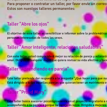
Para proponer o contratar un taller, por favor envíe un corre
Estos son nuestros talleres permanentes:
Taller "Abre los ojos"
El objetivo de este taller es sensibilizar e informar sobre la problemática
personas interesadas de todos los sexos.
Taller "Amor inteligente, relaciones saludables"
Con este taller usted comprenderá mejor su relación de pareja y aclara
amar. Dirigido a cualquier mujer que quiera revisar su vida afectiva y hac
Taller "Aprendiendo en pareja"
Este taller pretende dar respuesta a la pregunta "¿Qué hacer para que n
Está dirigido a todas aquellas parejas que quieran tener un matrimonio e
Taller "Proud Mary"
Este taller busca asesorar psicológicamente en el proyecto migratorio a
acompañando a su pareja o porque su pareja es suiza. Dirigido a mujere