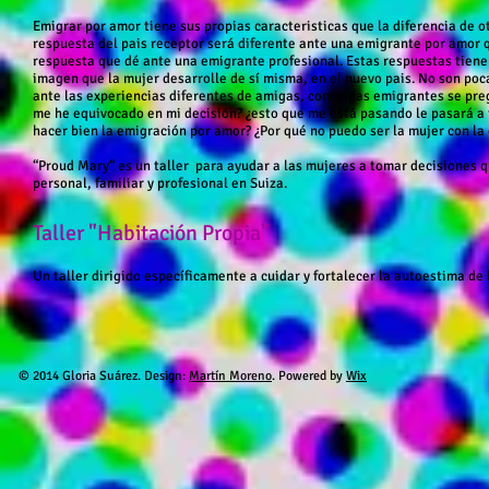
Emigrar por amor tiene sus propias caracteristicas que la diferencia de ot
respuesta del pais receptor será diferente ante una emigrante por amor q
respuesta que dé ante una emigrante profesional. Estas respuestas tiene
imagen que la mujer desarrolle de sí misma, en el nuevo pais. No son po
ante las experiencias diferentes de amigas, conocidas emigrantes se preg
me he equivocado en mi decisión? ¿esto que me está pasando le pasará a
hacer bien la emigración por amor? ¿Por qué no puedo ser la mujer con la c
“Proud Mary“ es un taller para ayudar a las mujeres a tomar decisiones q
personal, familiar y profesional en Suiza.
Taller "Habitación Propia"
Un taller dirigido específicamente a cuidar y fortalecer la autoestima de 
​© 2014 Gloria Suárez. Design:
Martín Moreno
. Powered by
Wix